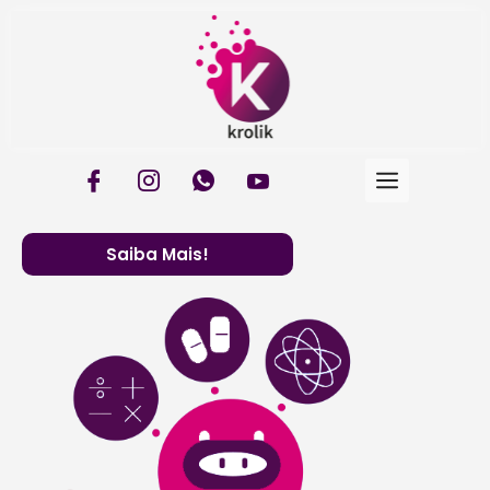
Conheça o PABX
mais completo do
mercado!
Descubra a liberdade e eficiência com a Telefonia
IP da Krolik: comunicação de alta qualidade a
custos reduzidos
Saiba Mais!